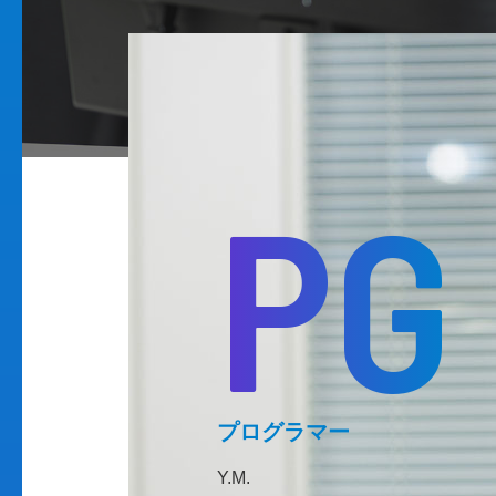
PG
プログラマー
Y.M.