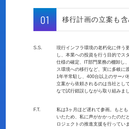
01
移行計画の立案も含
S.S.
現行インフラ環境の老朽化に伴う更
し、本業への投資を行う目的でス
仕様の確定、IT部門業務の棚卸し
ス環境への移行など、実に多岐に
1年半常駐し、400台以上のサー
立案から依頼されるのは当社とし
なで試行錯誤しながら取り組みま
F.T.
私は3ヶ月ほど遅れて参画。もと
いたため、私に声がかかったのだ
ロジェクトの推進支援を行ってい